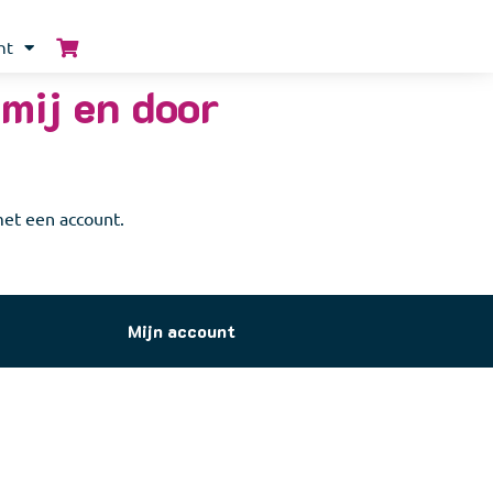
nt
 mij en door
 met een account.
Mijn account