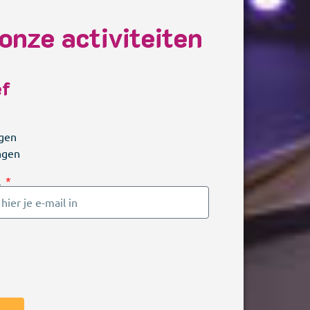
onze activiteiten
ef
agen
ngen
l