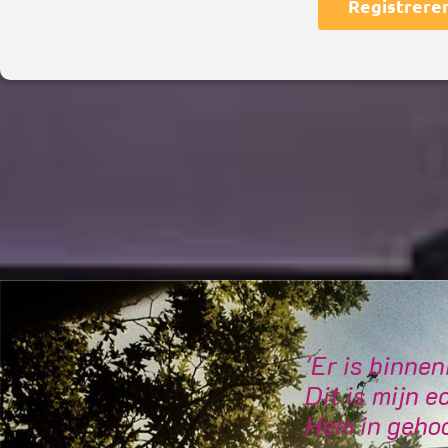
Registrere
'Er is binne
Dit is mijn e
Hem in gehoo