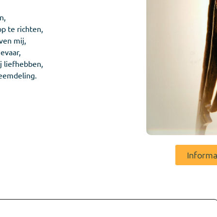
n,
p te richten,
ven mij,
gevaar,
j liefhebben,
reemdeling.
Informa