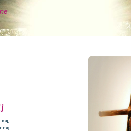
yne
ij
 mij,
r mij,