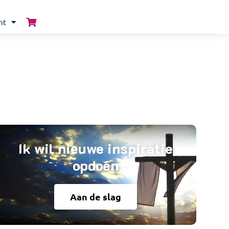
nt
Ik wil nieuwe inspiratie
opdoen
Aan de slag