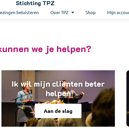
Stichting TPZ
ezingen beluisteren
Over TPZ
Shop
Mijn accou
kunnen we je helpen?
Ik wil mijn cliënten beter
helpen
Aan de slag