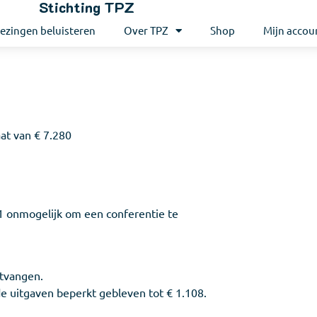
Stichting TPZ
ezingen beluisteren
Over TPZ
Shop
Mijn accou
aat van € 7.280
1 onmogelijk om een conferentie te
ntvangen.
de uitgaven beperkt gebleven tot € 1.108.